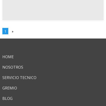
de excelencia en todos los procesos de nuestros diversos
servicios. También nos gusta pensar que, debido a esa
filosofía de trabajo, las mejores empresas relacionadas al
ámbito de la tecnología nos eligen para equipar sus oficinas.
1
»
HOME
NOSOTROS
SERVICIO TECNICO
GREMIO
BLOG