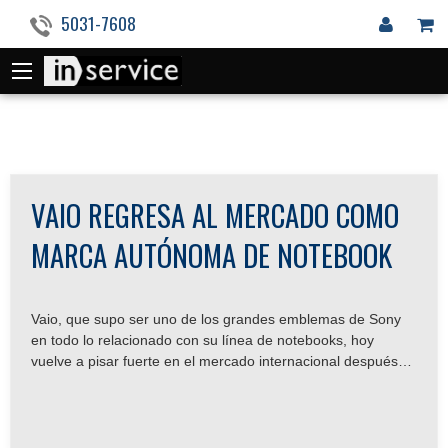
5031-7608
VAIO REGRESA AL MERCADO COMO
MARCA AUTÓNOMA DE NOTEBOOK
Vaio, que supo ser uno de los grandes emblemas de Sony
en todo lo relacionado con su línea de notebooks, hoy
vuelve a pisar fuerte en el mercado internacional después
de haber sido adquirida por un grupo de inversores
japoneses. Esto tiene un enorme valor para todos los
usuarios fanáticos de esta marca: Vaio está de regreso, y
sus productos ya están disponibles en el país.