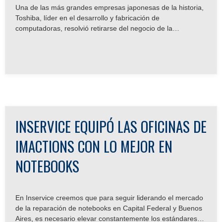
Una de las más grandes empresas japonesas de la historia,
Toshiba, líder en el desarrollo y fabricación de
computadoras, resolvió retirarse del negocio de la
informática a partir de este 31 de marzo. El anuncio oficial
aclara el cierre de todas sus oficinas comerciales, aún de las
establecidas en regiones estratégicas como Europa,
Estados Unidos y América Latina. Esta decisión no es
inesperada, ya que en diciembre de 2015 Toshiba cerró el
peor año de su historia, con pérdidas que alcanzan la cifra
de alrededor de 4.500.000.000 de dólares, lo cual equivalió
al despido de al menos 7000 empleados.
INSERVICE EQUIPÓ LAS OFICINAS DE
IMACTIONS CON LO MEJOR EN
NOTEBOOKS
En Inservice creemos que para seguir liderando el mercado
de la reparación de notebooks en Capital Federal y Buenos
Aires, es necesario elevar constantemente los estándares