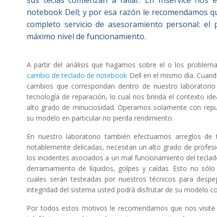
sus teclas comienzan a fallar. En Inservice nos 
notebook Dell; y por esa razón le recomendamos qu
completo servicio de asesoramiento personal: el
máximo nivel de funcionamiento.
A partir del análisis que hagamos sobre el o los problema
cambio de teclado de notebook
Dell en el mismo día. Cuand
cambios que correspondan dentro de nuestro laboratorio
tecnología de reparación, lo cual nos brinda el contexto ide
alto grado de minuciosidad. Operamos solamente con repue
su modelo en particular no pierda rendimiento.
En nuestro laboratorio también efectuamos arreglos de 
notablemente delicadas, necesitan un alto grado de profes
los incidentes asociados a un mal funcionamiento del tecla
derramamiento de líquidos, golpes y caídas. Esto no sólo i
cuales serán testeadas por nuestros técnicos para despej
integridad del sistema usted podrá disfrutar de su modelo co
Por todos estos motivos le recomendamos que nos visite p