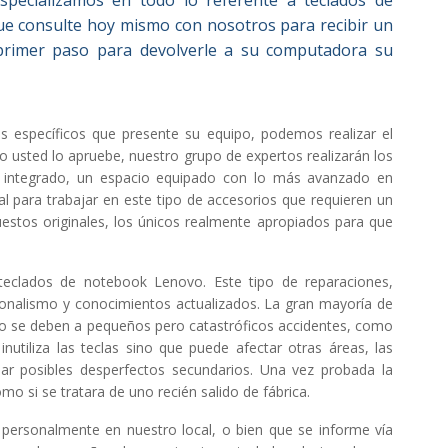
especializamos en todo lo referente a teclados de
e consulte hoy mismo con nosotros para recibir un
 primer paso para devolverle a su computadora su
s específicos que presente su equipo, podemos realizar el
o usted lo apruebe, nuestro grupo de expertos realizarán los
 integrado, un espacio equipado con lo más avanzado en
al para trabajar en este tipo de accesorios que requieren un
stos originales, los únicos realmente apropiados para que
teclados de notebook Lenovo. Este tipo de reparaciones,
ionalismo y conocimientos actualizados. La gran mayoría de
do se deben a pequeños pero catastróficos accidentes, como
nutiliza las teclas sino que puede afectar otras áreas, las
ar posibles desperfectos secundarios. Una vez probada la
mo si se tratara de uno recién salido de fábrica.
ersonalmente en nuestro local, o bien que se informe vía