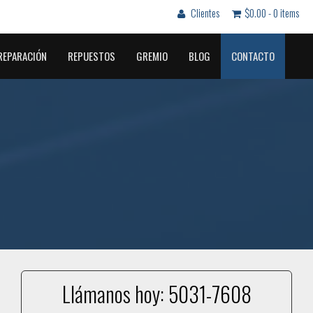
Clientes
$0.00 -
0 items
REPARACIÓN
REPUESTOS
GREMIO
BLOG
CONTACTO
Llámanos hoy:
5031-7608