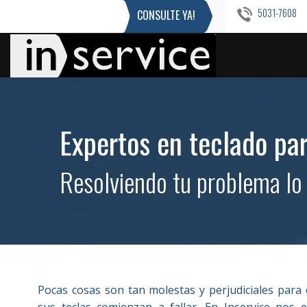
5031-7608
CONSULTE YA!
Expertos en teclado pa
Resolviendo tu problema lo 
Pocas cosas son tan molestas y perjudiciales par