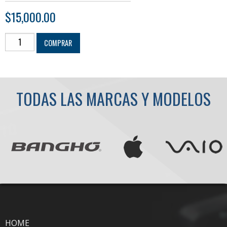
$
15,000.00
Pantalla
COMPRAR
14.0
Slim
30
pines
TODAS LAS MARCAS Y MODELOS
HD
(resolución
1366x768)
cantidad
HOME