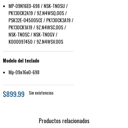
MP-09N16E0-698 / NSK-TN0SU /
PK130CK2A19 / 9Z.N4WSQ.00S /
PSK32E-045005CE / PK130CK3A19 /
PK130CK1A19 / 9Z.N4WSC.00S /
NSK-TN0SC / NSK-TN0GV /
K000097450 / 9Z.N4WSV.00S
Modelo del teclado
Mp-09n16e0-698
$
899.99
Sin existencias
Productos relacionados