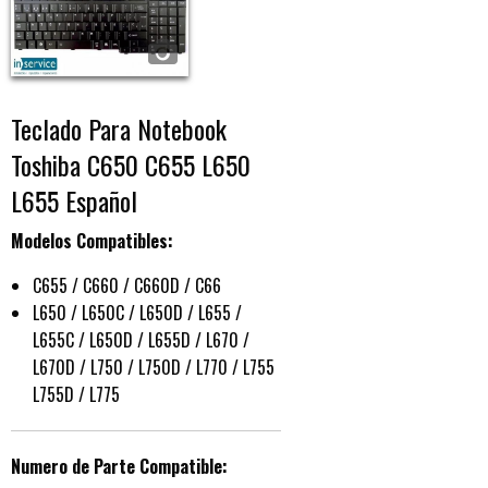
Teclado Para Notebook
Toshiba C650 C655 L650
L655 Español
Modelos Compatibles:
C655 / C660 / C660D / C66
L650 / L650C / L650D / L655 /
L655C / L650D / L655D / L670 /
L670D / L750 / L750D / L770 / L755
L755D / L775
Numero de Parte Compatible: