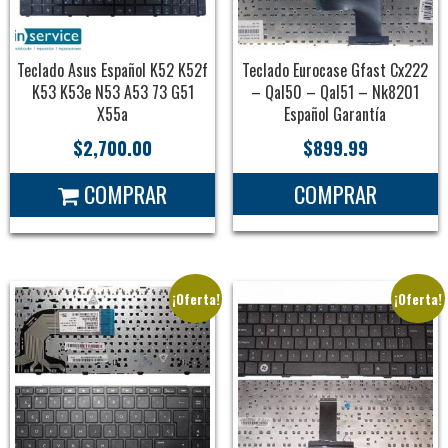
Teclado Asus Español K52 K52f
Teclado Eurocase Gfast Cx222
K53 K53e N53 A53 73 G51
– Qal50 – Qal51 – Nk8201
X55a
Español Garantía
$
2,700.00
$
899.99
COMPRAR
COMPRAR
¡Oferta!
¡Oferta!