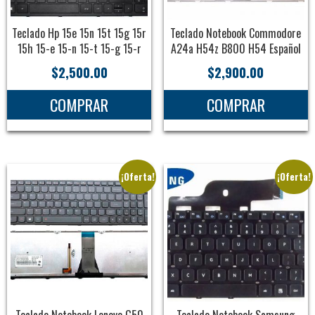
Teclado Hp 15e 15n 15t 15g 15r
Teclado Notebook Commodore
15h 15-e 15-n 15-t 15-g 15-r
A24a H54z B800 H54 Español
$
2,500.00
$
2,900.00
COMPRAR
COMPRAR
¡Oferta!
¡Oferta!
Teclado Notebook Lenovo G50
Teclado Notebook Samsung