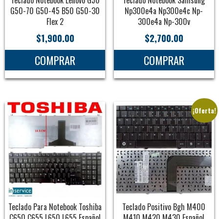
G50-70 G50-45 B50 G50-30
Np300e4a Np300e4c Np-
Flex 2
300e4a Np-300v
$
1,900.00
$
2,700.00
COMPRAR
COMPRAR
¡Oferta!
Teclado Para Notebook Toshiba
Teclado Positivo Bgh M400
C650 C655 L650 L655 Español
M410 M420 M430 Español