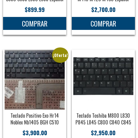
$
899.99
$
2,700.00
COMPRAR
COMPRAR
¡Oferta!
Teclado Positivo Exo Hr14
Teclado Toshiba M800 L830
Noblex Nb1405 BGH C510
P845 L845 C800 C840 C845
$
3,900.00
$
2,950.00