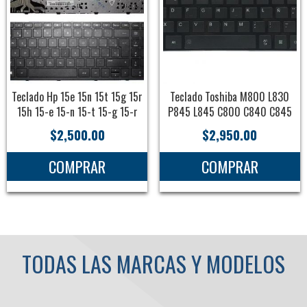
Teclado Hp 15e 15n 15t 15g 15r
Teclado Toshiba M800 L830
15h 15-e 15-n 15-t 15-g 15-r
P845 L845 C800 C840 C845
$
2,500.00
$
2,950.00
COMPRAR
COMPRAR
TODAS LAS MARCAS Y MODELOS